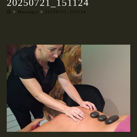
20250721_151124
>
Massages
>
20250721_151124