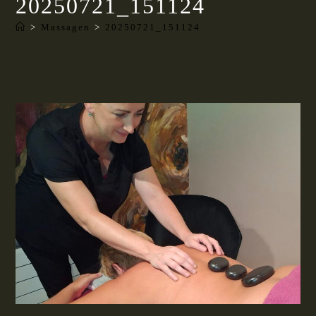
20250721_151124
>
Massagen
>
20250721_151124