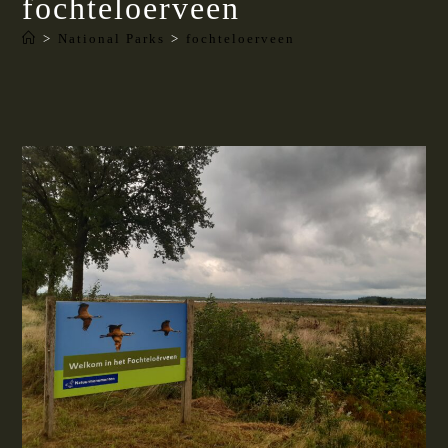
fochteloerveen
>
National Parks
>
fochteloerveen