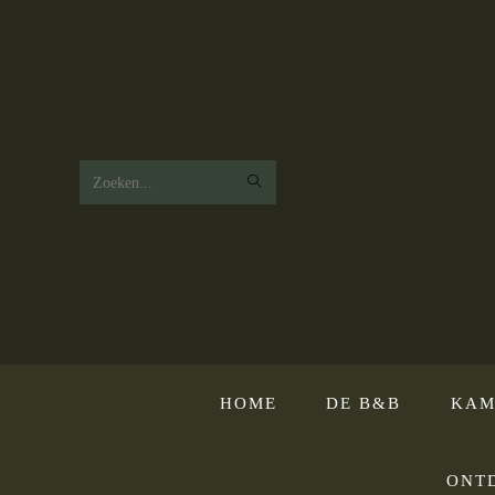
Zoek
op
deze
website
HOME
DE B&B
KAM
ONT