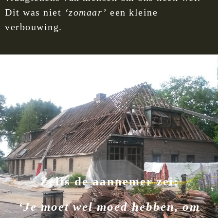
Dit was niet
‘zomaar’
een kleine
verbouwing.
Zelfs de aannemer zei:
‘Je moet wel moed hebben, om