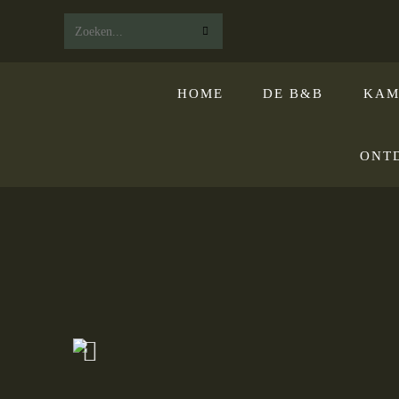
Zoek
op
HOME
DE B&B
KAM
deze
website
ONT