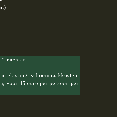
n.)
 2 nachten
stenbelasting, schoonmaakkosten.
n, voor 45 euro per persoon per