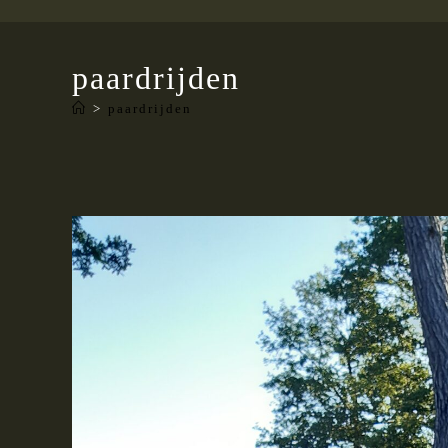
paardrijden
>
paardrijden