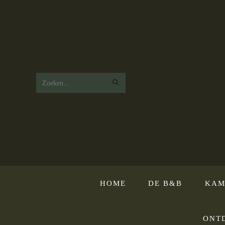
Zoek
op
deze
website
HOME
DE B&B
KAM
ONT