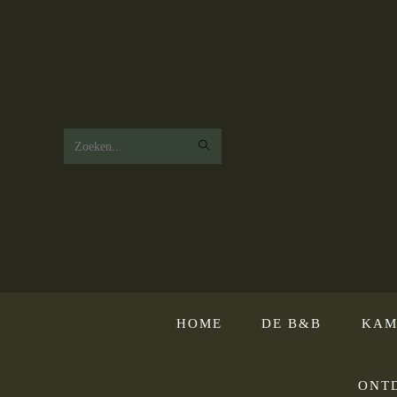
Zoek
op
deze
website
HOME
DE B&B
KAM
ONT