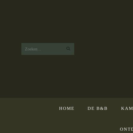
Zoek
op
deze
website
HOME
DE B&B
KAM
ONT