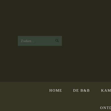
Zoek
op
deze
website
HOME
DE B&B
KAM
ONT