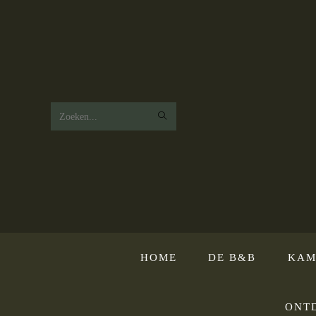
Zoek
op
deze
website
HOME
DE B&B
KAM
ONT