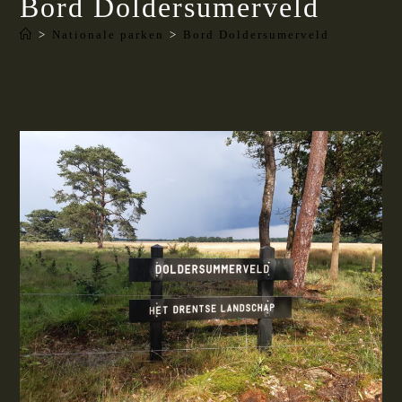
Bord Doldersumerveld
>
Nationale parken
>
Bord Doldersumerveld