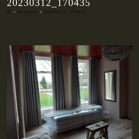
20230312_170435
>
Voorhuis
>
20230312_170435