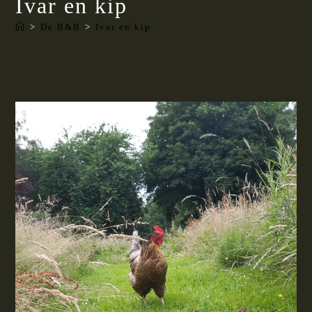
Ivar en kip
>
De B&B
>
Ivar en kip