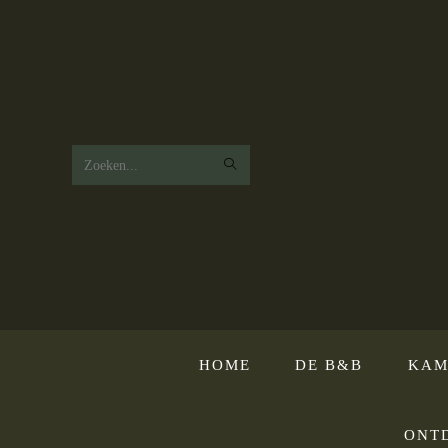
Zoek
op
deze
website
HOME
DE B&B
KAM
ONT