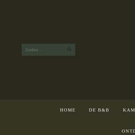
Zoek
op
deze
website
HOME
DE B&B
KAM
ONT