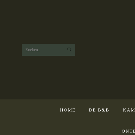
Zoek
op
deze
website
HOME
DE B&B
KAM
ONT