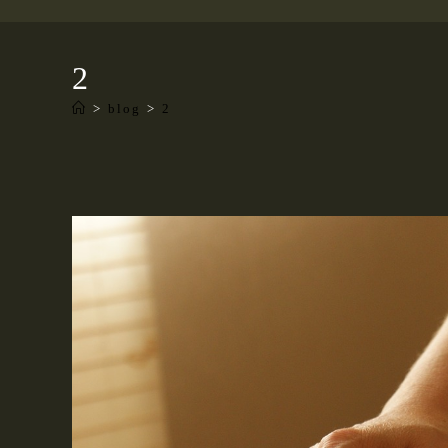
2
>
blog
>
2