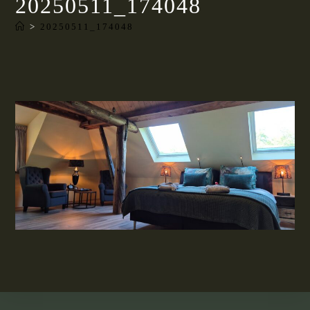
20250511_174048
>
20250511_174048