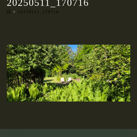
20250511_170716
>
20250511_170716