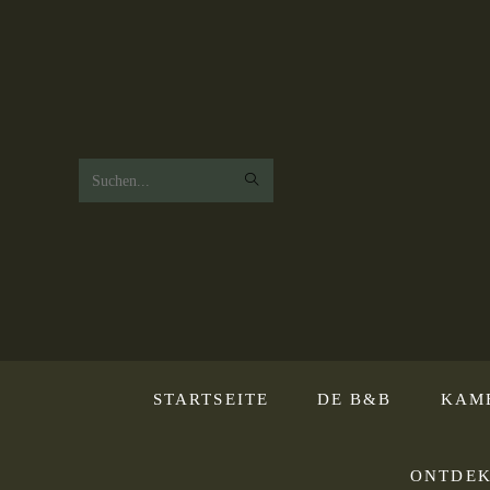
Zoek
op
deze
website
STARTSEITE
DE B&B
KAM
ONTDEK