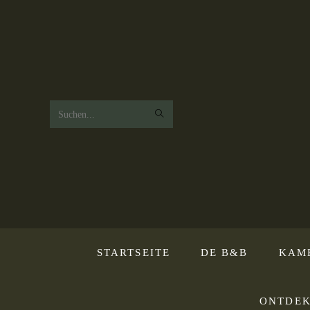
Zoek
op
deze
website
STARTSEITE
DE B&B
KAM
ONTDEK