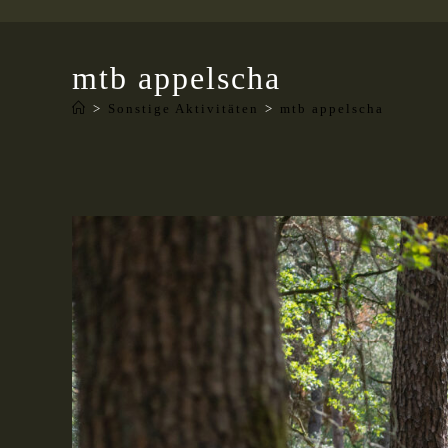
mtb appelscha
>
Sonstige Aktivitäten
>
mtb appelscha