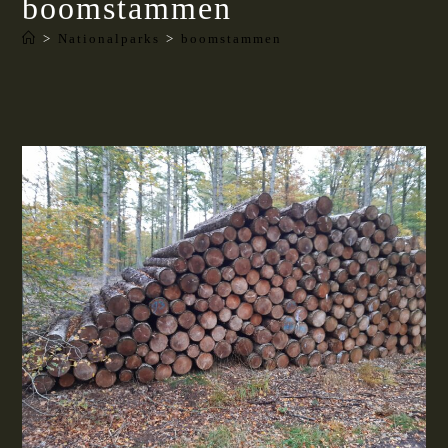
boomstammen
>
Nationalparks
>
boomstammen