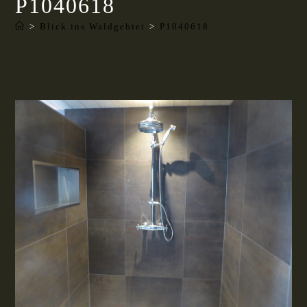
P1040618
>
Blick ins Waldgebiet
>
P1040618