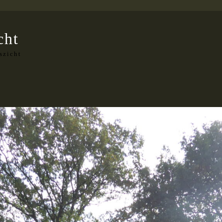
cht
szicht