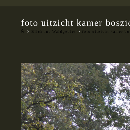
foto uitzicht kamer boszi
>
Blick ins Waldgebiet
>
foto uitzicht kamer bo