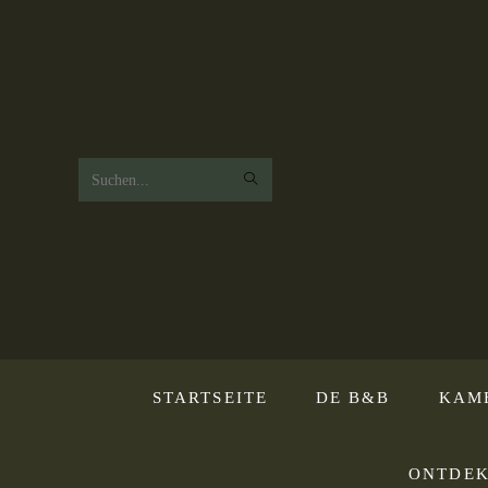
Zoek
op
deze
website
STARTSEITE
DE B&B
KAM
ONTDEK