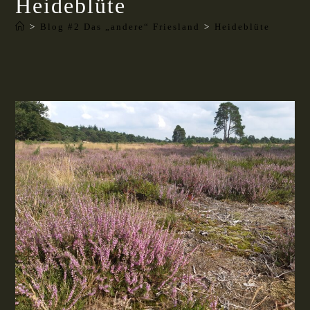
Heideblüte
>
Blog #2 Das „andere“ Friesland
>
Heideblüte