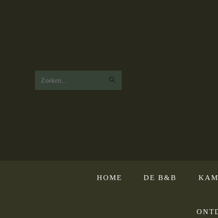
Zoek
op
deze
website
HOME
DE B&B
KAM
ONT