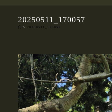
20250511_170057
>
20250511_170057