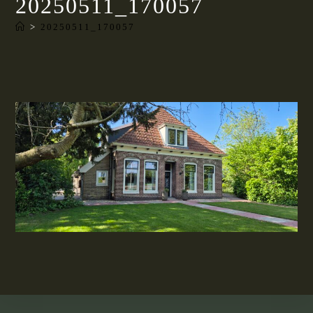
20250511_170057
>
20250511_170057