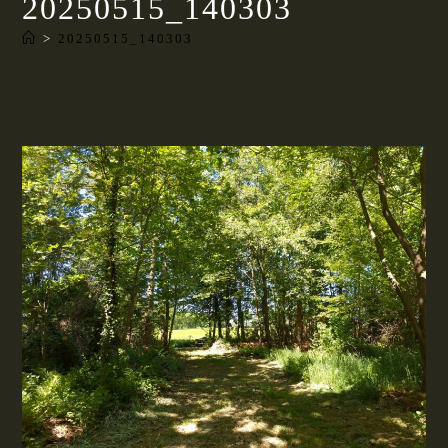
20250515_140303
>
20250515_140303