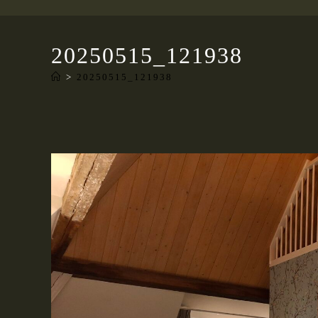
20250515_121938
>
20250515_121938