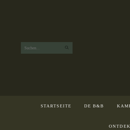
Zoek
op
deze
website
STARTSEITE
DE B&B
KAM
ONTDEK