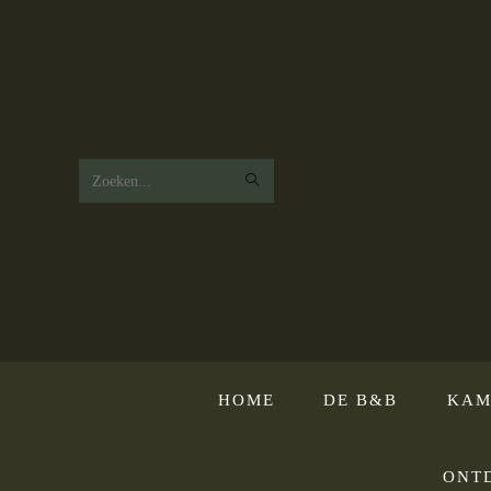
Zoek
op
deze
website
HOME
DE B&B
KAM
ONT