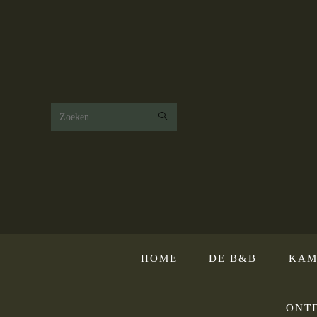
Zoek
op
deze
website
HOME
DE B&B
KAM
ONT