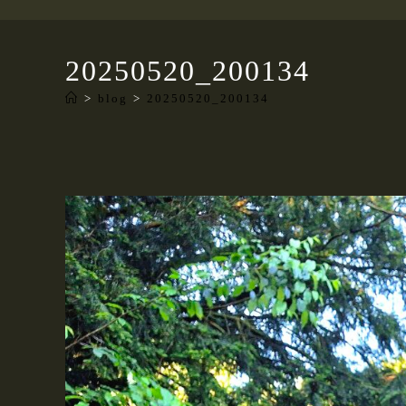
20250520_200134
>
blog
>
20250520_200134