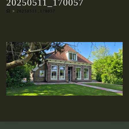
20250511_170057
>
20250511_170057